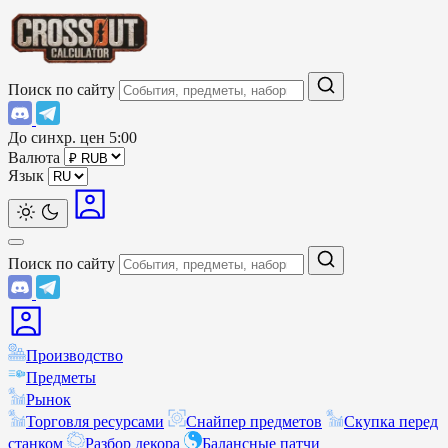
Поиск по сайту
До синхр. цен
5:00
Валюта
Язык
Поиск по сайту
Производство
Предметы
Рынок
Торговля ресурсами
Снайпер предметов
Скупка перед
станком
Разбор декора
Балансные патчи