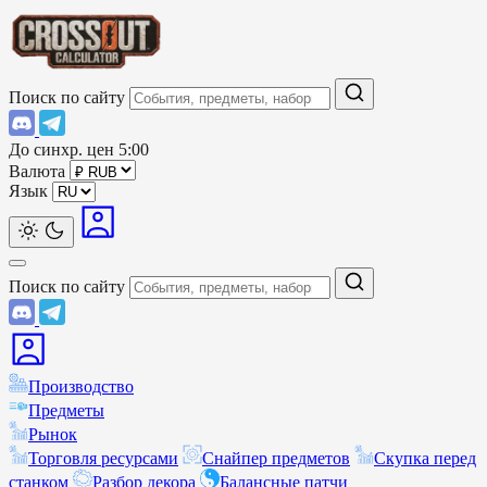
Поиск по сайту
До синхр. цен
5:00
Валюта
Язык
Поиск по сайту
Производство
Предметы
Рынок
Торговля ресурсами
Снайпер предметов
Скупка перед
станком
Разбор декора
Балансные патчи