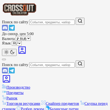
Поиск по сайту
До синхр. цен
5:00
Валюта
Язык
Поиск по сайту
Производство
Предметы
Рынок
Торговля ресурсами
Снайпер предметов
Скупка перед
станком
Разбор декора
Балансные патчи