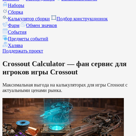
Наборы
Сборка
Калькулятор сборки
Подбор конструкционок
Фарм
Обмен значков
События
Предметы событий
Халява
Поддержать проект
Crossout Calculator — фан сервис для
игроков игры Crossout
Максимальная выгода на калькуляторах для игры Crossout с
актуальными ценами рынка.