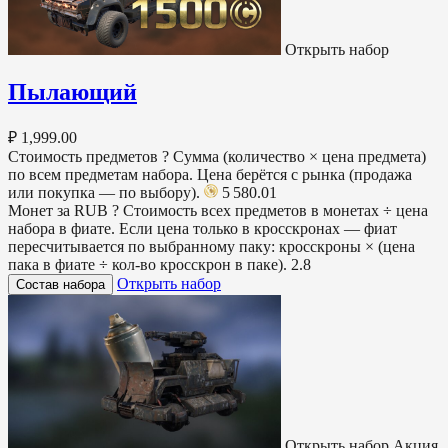
Открыть набор
Пылающий
₽ 1,999.00
Стоимость предметов
?
Сумма (количество × цена предмета)
по всем предметам набора. Цена берётся с рынка (продажа
или покупка — по выбору).
5 580.01
Монет за RUB
?
Стоимость всех предметов в монетах ÷ цена
набора в фиате. Если цена только в кросскронах — фиат
пересчитывается по выбранному паку: кросскроны × (цена
пака в фиате ÷ кол-во кросскрон в паке).
2.8
Открыть набор
Состав набора
Открыть набор
Акция