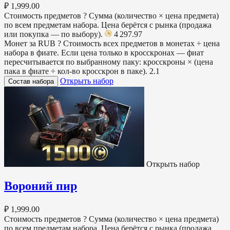
₽ 1,999.00
Стоимость предметов
?
Сумма (количество × цена предмета)
по всем предметам набора. Цена берётся с рынка (продажа
или покупка — по выбору).
4 297.97
Монет за RUB
?
Стоимость всех предметов в монетах ÷ цена
набора в фиате. Если цена только в кросскронах — фиат
пересчитывается по выбранному паку: кросскроны × (цена
пака в фиате ÷ кол-во кросскрон в паке).
2.1
Открыть набор
Состав набора
Открыть набор
Вороний пир
₽ 1,999.00
Стоимость предметов
?
Сумма (количество × цена предмета)
по всем предметам набора. Цена берётся с рынка (продажа