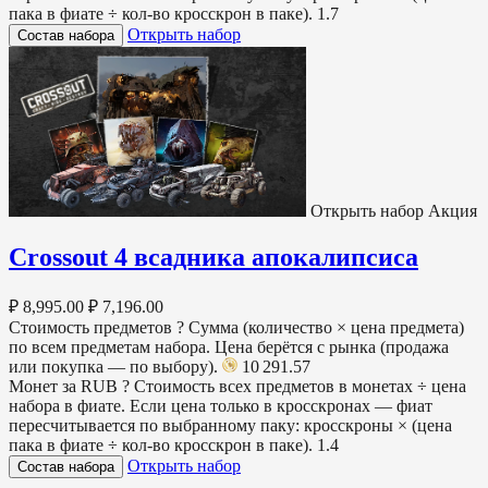
пака в фиате ÷ кол-во кросскрон в паке).
1.7
Открыть набор
Состав набора
Открыть набор
Акция
Crossout 4 всадника апокалипсиса
₽ 8,995.00
₽ 7,196.00
Стоимость предметов
?
Сумма (количество × цена предмета)
по всем предметам набора. Цена берётся с рынка (продажа
или покупка — по выбору).
10 291.57
Монет за RUB
?
Стоимость всех предметов в монетах ÷ цена
набора в фиате. Если цена только в кросскронах — фиат
пересчитывается по выбранному паку: кросскроны × (цена
пака в фиате ÷ кол-во кросскрон в паке).
1.4
Открыть набор
Состав набора