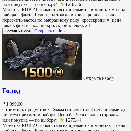
или покупка — по выбору).
4 287.56
Монет за RUB
?
Стоимость всех предметов в монетах ÷ цена
набора в фиате. Если цена только в кросскронах — фиат
пересчитывается по выбранному паку: кросскроны × (цена
пака в фиате ÷ кол-во кросскрон в паке).
2.1
Открыть набор
Состав набора
Открыть набор
Голод
₽ 1,999.00
Стоимость предметов
?
Сумма (количество × цена предмета)
по всем предметам набора. Цена берётся с рынка (продажа
или покупка — по выбору).
4 275.44
Монет за RUB
?
Стоимость всех предметов в монетах ÷ цена
набора в фиате. Если цена только в кросскронах — фиат