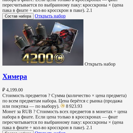
пересчитывается по выбранному паку: кросскроны × (цена
пака в фиате ÷ кол-во кросскрон в паке).
2.1
Открыть набор
Состав набора
Открыть набор
Химера
₽ 4,199.00
Стоимость предметов
?
Сумма (количество × цена предмета)
по всем предметам набора. Цена берётся с рынка (продажа
или покупка — по выбору).
8 923.93
Монет за RUB
?
Стоимость всех предметов в монетах ÷ цена
набора в фиате. Если цена только в кросскронах — фиат
пересчитывается по выбранному паку: кросскроны × (цена
пака в фиате ÷ кол-во кросскрон в паке).
2.1