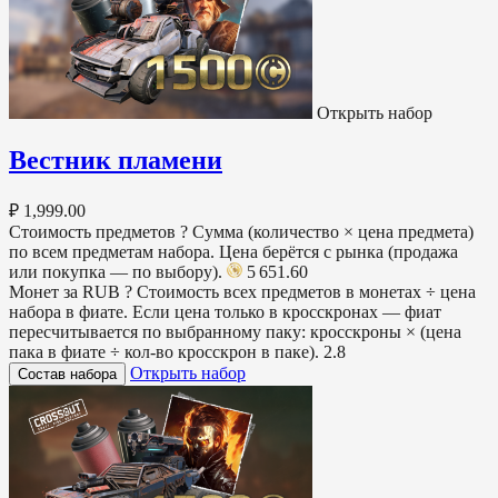
Открыть набор
Вестник пламени
₽ 1,999.00
Стоимость предметов
?
Сумма (количество × цена предмета)
по всем предметам набора. Цена берётся с рынка (продажа
или покупка — по выбору).
5 651.60
Монет за RUB
?
Стоимость всех предметов в монетах ÷ цена
набора в фиате. Если цена только в кросскронах — фиат
пересчитывается по выбранному паку: кросскроны × (цена
пака в фиате ÷ кол-во кросскрон в паке).
2.8
Открыть набор
Состав набора