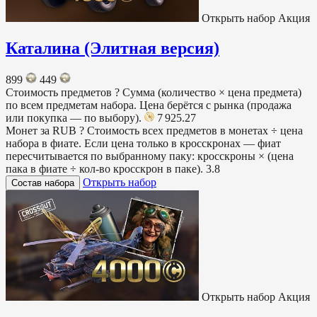
Открыть набор
Акция
Каталина (Элитная версия)
899
449
Стоимость предметов
?
Сумма (количество × цена предмета)
по всем предметам набора. Цена берётся с рынка (продажа
или покупка — по выбору).
7 925.27
Монет за RUB
?
Стоимость всех предметов в монетах ÷ цена
набора в фиате. Если цена только в кросскронах — фиат
пересчитывается по выбранному паку: кросскроны × (цена
пака в фиате ÷ кол-во кросскрон в паке).
3.8
Открыть набор
Состав набора
Открыть набор
Акция