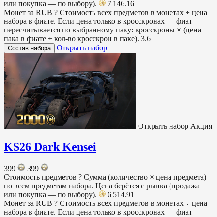
или покупка — по выбору).
7 146.16
Монет за RUB
?
Стоимость всех предметов в монетах ÷ цена
набора в фиате. Если цена только в кросскронах — фиат
пересчитывается по выбранному паку: кросскроны × (цена
пака в фиате ÷ кол-во кросскрон в паке).
3.6
Открыть набор
Состав набора
Открыть набор
Акция
KS26 Dark Kensei
399
399
Стоимость предметов
?
Сумма (количество × цена предмета)
по всем предметам набора. Цена берётся с рынка (продажа
или покупка — по выбору).
6 514.91
Монет за RUB
?
Стоимость всех предметов в монетах ÷ цена
набора в фиате. Если цена только в кросскронах — фиат