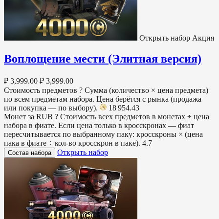
Открыть набор
Акция
Воплощение мести (Элитная версия)
₽ 3,999.00
₽ 3,999.00
Стоимость предметов
?
Сумма (количество × цена предмета)
по всем предметам набора. Цена берётся с рынка (продажа
или покупка — по выбору).
18 954.43
Монет за RUB
?
Стоимость всех предметов в монетах ÷ цена
набора в фиате. Если цена только в кросскронах — фиат
пересчитывается по выбранному паку: кросскроны × (цена
пака в фиате ÷ кол-во кросскрон в паке).
4.7
Открыть набор
Состав набора