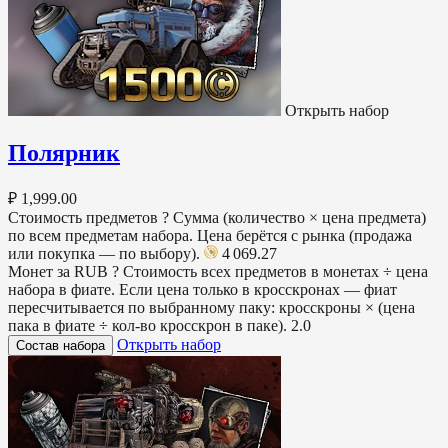
Открыть набор
Полярник
₽ 1,999.00
Стоимость предметов
?
Сумма (количество × цена предмета)
по всем предметам набора. Цена берётся с рынка (продажа
или покупка — по выбору).
4 069.27
Монет за RUB
?
Стоимость всех предметов в монетах ÷ цена
набора в фиате. Если цена только в кросскронах — фиат
пересчитывается по выбранному паку: кросскроны × (цена
пака в фиате ÷ кол-во кросскрон в паке).
2.0
Открыть набор
Состав набора