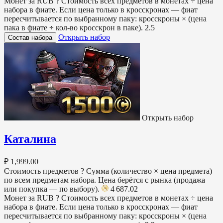
Монет за RUB
?
Стоимость всех предметов в монетах ÷ цена
набора в фиате. Если цена только в кросскронах — фиат
пересчитывается по выбранному паку: кросскроны × (цена
пака в фиате ÷ кол-во кросскрон в паке).
2.5
Открыть набор
Состав набора
Открыть набор
Каталина
₽ 1,999.00
Стоимость предметов
?
Сумма (количество × цена предмета)
по всем предметам набора. Цена берётся с рынка (продажа
или покупка — по выбору).
4 687.02
Монет за RUB
?
Стоимость всех предметов в монетах ÷ цена
набора в фиате. Если цена только в кросскронах — фиат
пересчитывается по выбранному паку: кросскроны × (цена