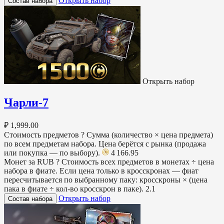
Открыть набор
Состав набора
Открыть набор
Чарли-7
₽ 1,999.00
Стоимость предметов
?
Сумма (количество × цена предмета)
по всем предметам набора. Цена берётся с рынка (продажа
или покупка — по выбору).
4 166.95
Монет за RUB
?
Стоимость всех предметов в монетах ÷ цена
набора в фиате. Если цена только в кросскронах — фиат
пересчитывается по выбранному паку: кросскроны × (цена
пака в фиате ÷ кол-во кросскрон в паке).
2.1
Открыть набор
Состав набора