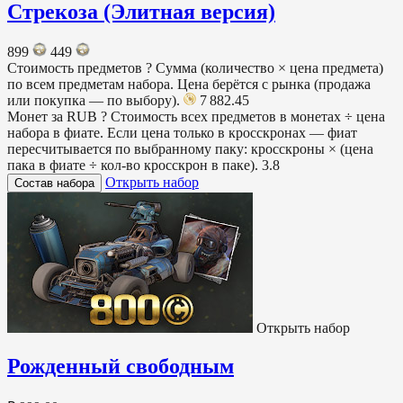
Стрекоза (Элитная версия)
899
449
Стоимость предметов
?
Сумма (количество × цена предмета)
по всем предметам набора. Цена берётся с рынка (продажа
или покупка — по выбору).
7 882.45
Монет за RUB
?
Стоимость всех предметов в монетах ÷ цена
набора в фиате. Если цена только в кросскронах — фиат
пересчитывается по выбранному паку: кросскроны × (цена
пака в фиате ÷ кол-во кросскрон в паке).
3.8
Открыть набор
Состав набора
Открыть набор
Рожденный свободным