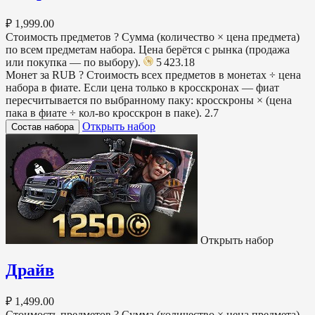
₽ 1,999.00
Стоимость предметов
?
Сумма (количество × цена предмета)
по всем предметам набора. Цена берётся с рынка (продажа
или покупка — по выбору).
5 423.18
Монет за RUB
?
Стоимость всех предметов в монетах ÷ цена
набора в фиате. Если цена только в кросскронах — фиат
пересчитывается по выбранному паку: кросскроны × (цена
пака в фиате ÷ кол-во кросскрон в паке).
2.7
Открыть набор
Состав набора
Открыть набор
Драйв
₽ 1,499.00
Стоимость предметов
?
Сумма (количество × цена предмета)