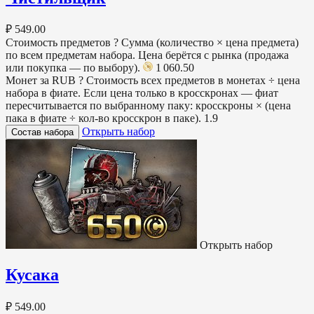
₽ 549.00
Стоимость предметов
?
Сумма (количество × цена предмета)
по всем предметам набора. Цена берётся с рынка (продажа
или покупка — по выбору).
1 060.50
Монет за RUB
?
Стоимость всех предметов в монетах ÷ цена
набора в фиате. Если цена только в кросскронах — фиат
пересчитывается по выбранному паку: кросскроны × (цена
пака в фиате ÷ кол-во кросскрон в паке).
1.9
Открыть набор
Состав набора
Открыть набор
Кусака
₽ 549.00