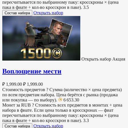
пересчитывается по выбранному паку: кросскроны × (цена
пака в фиате ÷ кол-во кросскрон в паке).
3.5
Открыть набор
Состав набора
Открыть набор
Акция
Воплощение мести
₽ 1,999.00
₽ 1,999.00
Стоимость предметов
?
Сумма (количество × цена предмета)
по всем предметам набора. Цена берётся с рынка (продажа
или покупка — по выбору).
6 653.30
Монет за RUB
?
Стоимость всех предметов в монетах ÷ цена
набора в фиате. Если цена только в кросскронах — фиат
пересчитывается по выбранному паку: кросскроны × (цена
пака в фиате ÷ кол-во кросскрон в паке).
3.3
Открыть набор
Состав набора