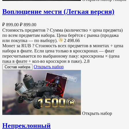
Воплощение мести (Легкая версия)
₽ 899.00
₽ 899.00
Стоимость предметов
?
Сумма (количество × цена предмета)
по всем предметам набора. Цена берётся с рынка (продажа
или покупка — по выбору).
2 498.66
Монет за RUB
?
Стоимость всех предметов в монетах ÷ цена
набора в фиате. Если цена только в кросскронах — фиат
пересчитывается по выбранному паку: кросскроны × (цена
пака в фиате ÷ кол-во кросскрон в паке).
2.8
Открыть набор
Состав набора
Открыть набор
Непреклонный