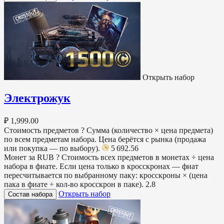
Открыть набор
Электрожук
₽ 1,999.00
Стоимость предметов
?
Сумма (количество × цена предмета)
по всем предметам набора. Цена берётся с рынка (продажа
или покупка — по выбору).
5 692.56
Монет за RUB
?
Стоимость всех предметов в монетах ÷ цена
набора в фиате. Если цена только в кросскронах — фиат
пересчитывается по выбранному паку: кросскроны × (цена
пака в фиате ÷ кол-во кросскрон в паке).
2.8
Открыть набор
Состав набора