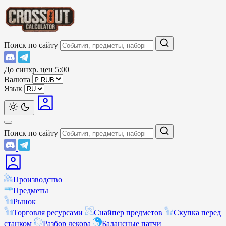
Поиск по сайту
До синхр. цен
5:00
Валюта
Язык
Поиск по сайту
Производство
Предметы
Рынок
Торговля ресурсами
Снайпер предметов
Скупка перед
станком
Разбор декора
Балансные патчи