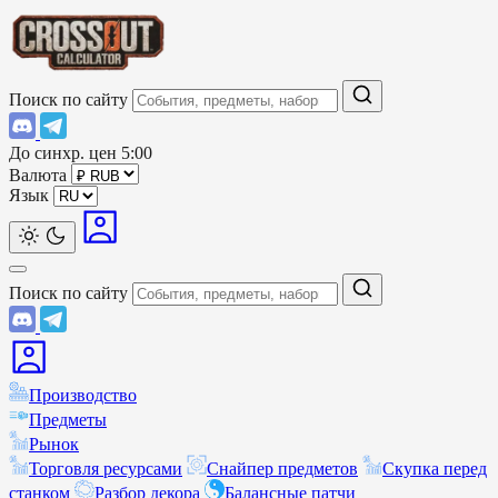
Поиск по сайту
До синхр. цен
5:00
Валюта
Язык
Поиск по сайту
Производство
Предметы
Рынок
Торговля ресурсами
Снайпер предметов
Скупка перед
станком
Разбор декора
Балансные патчи