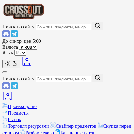
Поиск по сайту
До синхр. цен
5:00
Валюта
Язык
Поиск по сайту
Производство
Предметы
Рынок
Торговля ресурсами
Снайпер предметов
Скупка перед
станком
Разбор декора
Балансные патчи