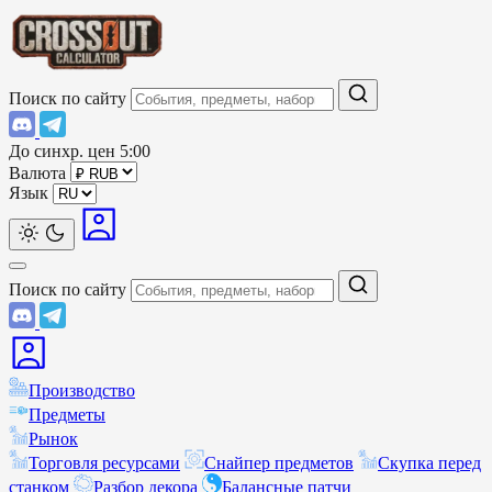
Поиск по сайту
До синхр. цен
5:00
Валюта
Язык
Поиск по сайту
Производство
Предметы
Рынок
Торговля ресурсами
Снайпер предметов
Скупка перед
станком
Разбор декора
Балансные патчи