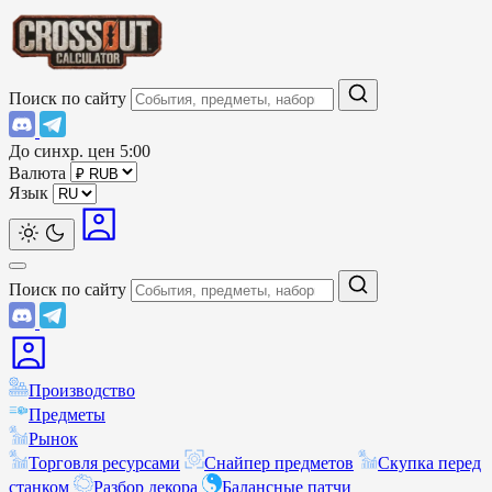
Поиск по сайту
До синхр. цен
5:00
Валюта
Язык
Поиск по сайту
Производство
Предметы
Рынок
Торговля ресурсами
Снайпер предметов
Скупка перед
станком
Разбор декора
Балансные патчи