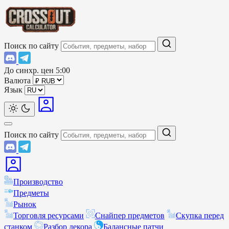
Поиск по сайту
До синхр. цен
5:00
Валюта
Язык
Поиск по сайту
Производство
Предметы
Рынок
Торговля ресурсами
Снайпер предметов
Скупка перед
станком
Разбор декора
Балансные патчи