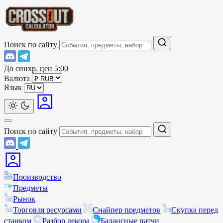
Поиск по сайту
До синхр. цен
5:00
Валюта
Язык
Поиск по сайту
Производство
Предметы
Рынок
Торговля ресурсами
Снайпер предметов
Скупка перед
станком
Разбор декора
Балансные патчи