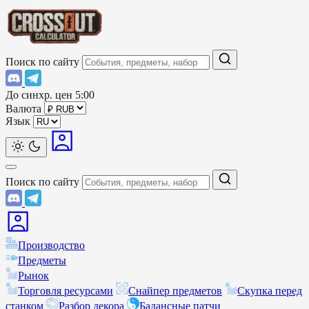
Поиск по сайту
До синхр. цен
5:00
Валюта
Язык
Поиск по сайту
Производство
Предметы
Рынок
Торговля ресурсами
Снайпер предметов
Скупка перед
станком
Разбор декора
Балансные патчи