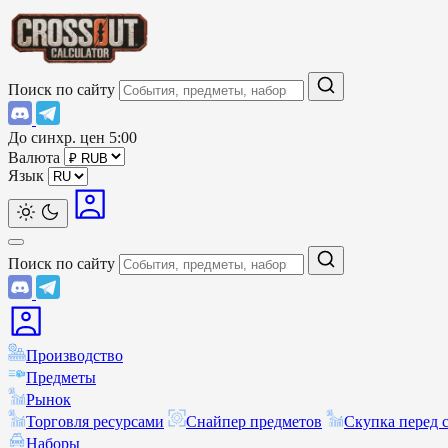
Поиск по сайту
До синхр. цен
5:00
Валюта
Язык
Поиск по сайту
Производство
Предметы
Рынок
Торговля ресурсами
Снайпер предметов
Скупка перед 
Наборы