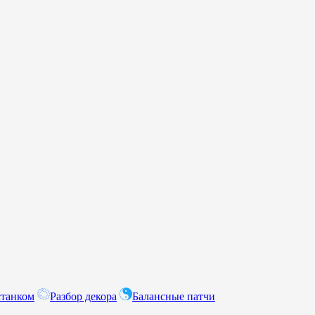
станком
Разбор декора
Балансные патчи