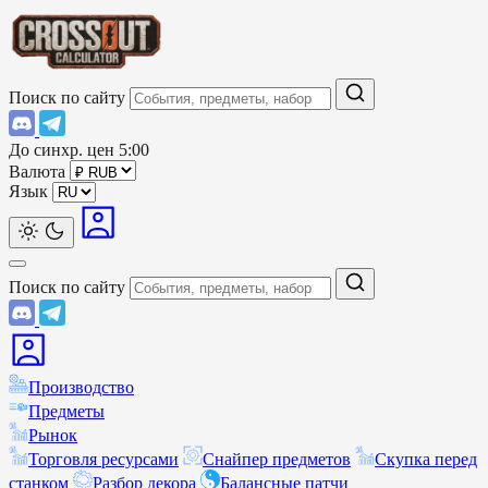
Поиск по сайту
До синхр. цен
5:00
Валюта
Язык
Поиск по сайту
Производство
Предметы
Рынок
Торговля ресурсами
Снайпер предметов
Скупка перед
станком
Разбор декора
Балансные патчи