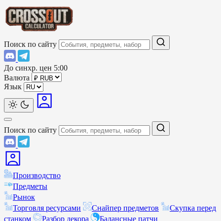
Поиск по сайту
До синхр. цен
5:00
Валюта
Язык
Поиск по сайту
Производство
Предметы
Рынок
Торговля ресурсами
Снайпер предметов
Скупка перед
станком
Разбор декора
Балансные патчи