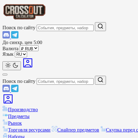
Поиск по сайту
До синхр. цен
5:00
Валюта
Язык
Поиск по сайту
Производство
Предметы
Рынок
Торговля ресурсами
Снайпер предметов
Скупка перед 
Наборы