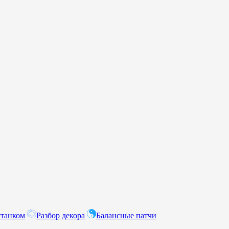
станком
Разбор декора
Балансные патчи