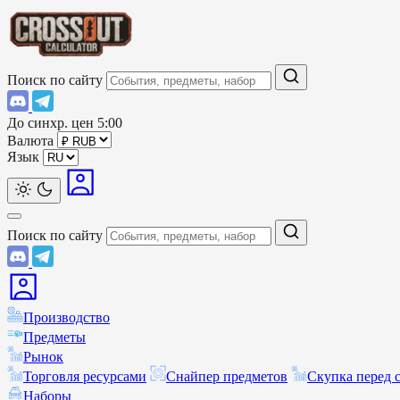
Поиск по сайту
До синхр. цен
5:00
Валюта
Язык
Поиск по сайту
Производство
Предметы
Рынок
Торговля ресурсами
Снайпер предметов
Скупка перед 
Наборы