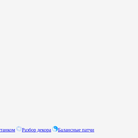
станком
Разбор декора
Балансные патчи