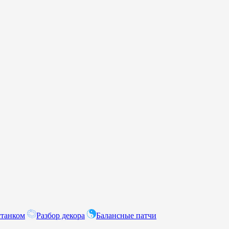
станком
Разбор декора
Балансные патчи