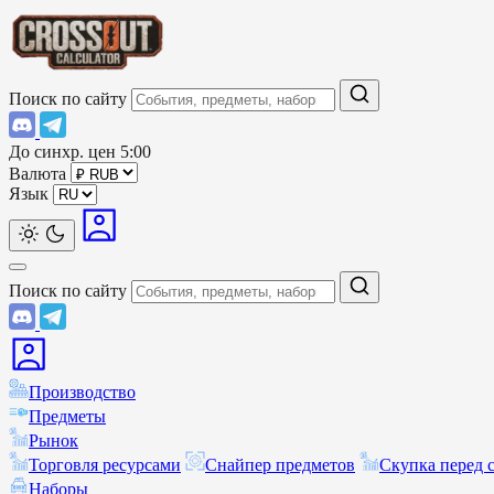
Поиск по сайту
До синхр. цен
5:00
Валюта
Язык
Поиск по сайту
Производство
Предметы
Рынок
Торговля ресурсами
Снайпер предметов
Скупка перед 
Наборы