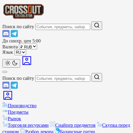
Поиск по сайту
До синхр. цен
5:00
Валюта
Язык
Поиск по сайту
Производство
Предметы
Рынок
Торговля ресурсами
Снайпер предметов
Скупка перед
станком
Разбор декора
Балансные патчи