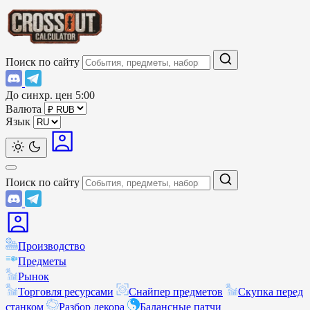
Поиск по сайту
До синхр. цен
5:00
Валюта
Язык
Поиск по сайту
Производство
Предметы
Рынок
Торговля ресурсами
Снайпер предметов
Скупка перед
станком
Разбор декора
Балансные патчи