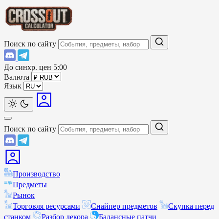
Поиск по сайту
До синхр. цен
5:00
Валюта
Язык
Поиск по сайту
Производство
Предметы
Рынок
Торговля ресурсами
Снайпер предметов
Скупка перед
станком
Разбор декора
Балансные патчи