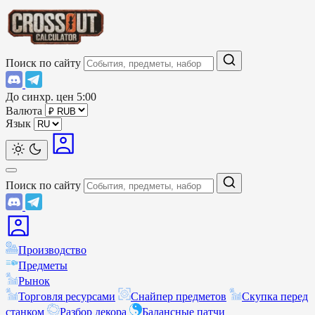
Поиск по сайту
До синхр. цен
5:00
Валюта
Язык
Поиск по сайту
Производство
Предметы
Рынок
Торговля ресурсами
Снайпер предметов
Скупка перед
станком
Разбор декора
Балансные патчи