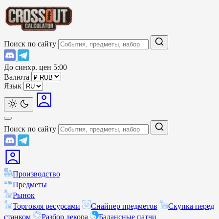
Поиск по сайту
До синхр. цен
5:00
Валюта
Язык
Поиск по сайту
Производство
Предметы
Рынок
Торговля ресурсами
Снайпер предметов
Скупка перед
станком
Разбор декора
Балансные патчи