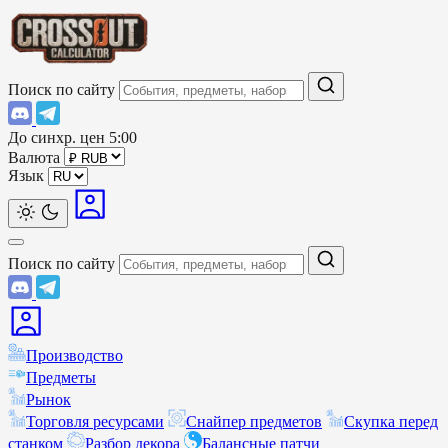
Поиск по сайту
До синхр. цен
5:00
Валюта
Язык
Поиск по сайту
Производство
Предметы
Рынок
Торговля ресурсами
Снайпер предметов
Скупка перед
станком
Разбор декора
Балансные патчи