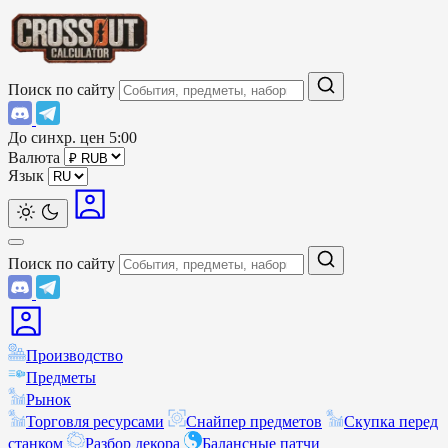
Поиск по сайту
До синхр. цен
5:00
Валюта
Язык
Поиск по сайту
Производство
Предметы
Рынок
Торговля ресурсами
Снайпер предметов
Скупка перед
станком
Разбор декора
Балансные патчи