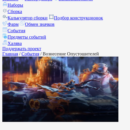
Наборы
Сборка
Калькулятор сборки
Подбор конструкционок
Фарм
Обмен значков
События
Предметы событий
Халява
Поддержать проект
Главная
/
События
/
Вознесение Опустошителей