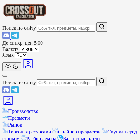
Поиск по сайту
До синхр. цен
5:00
Валюта
Язык
Поиск по сайту
Производство
Предметы
Рынок
Торговля ресурсами
Снайпер предметов
Скупка перед
станком
Разбор декора
Балансные патчи