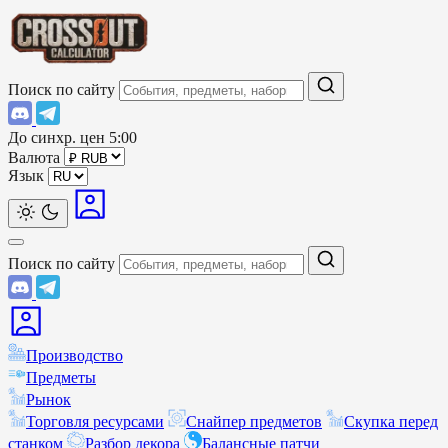
Поиск по сайту
До синхр. цен
5:00
Валюта
Язык
Поиск по сайту
Производство
Предметы
Рынок
Торговля ресурсами
Снайпер предметов
Скупка перед
станком
Разбор декора
Балансные патчи