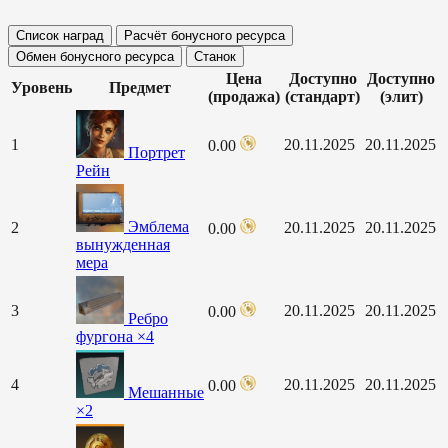
Список наград
Расчёт бонусного ресурса
Обмен бонусного ресурса
Станок
Цена
Доступно
Доступно
Уровень
Предмет
(продажа)
(стандарт)
(элит)
1
20.11.2025
20.11.2025
0.00
Портрет
Рейн
Эмблема
2
20.11.2025
20.11.2025
0.00
вынужденная
мера
3
20.11.2025
20.11.2025
0.00
Ребро
фургона ×4
4
20.11.2025
20.11.2025
0.00
Мешанные
×2