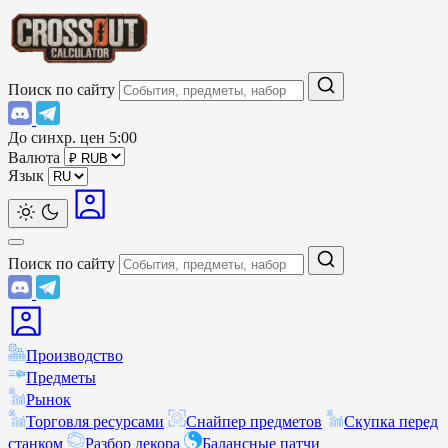
Поиск по сайту
До синхр. цен
5:00
Валюта
Язык
Поиск по сайту
Производство
Предметы
Рынок
Торговля ресурсами
Снайпер предметов
Скупка перед
станком
Разбор декора
Балансные патчи