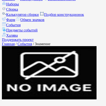
Наборы
Сборка
Калькулятор сборки
Подбор конструкционок
Фарм
Обмен значков
События
Предметы событий
Халява
Поддержать проект
Главная
/
События
/
Знамение