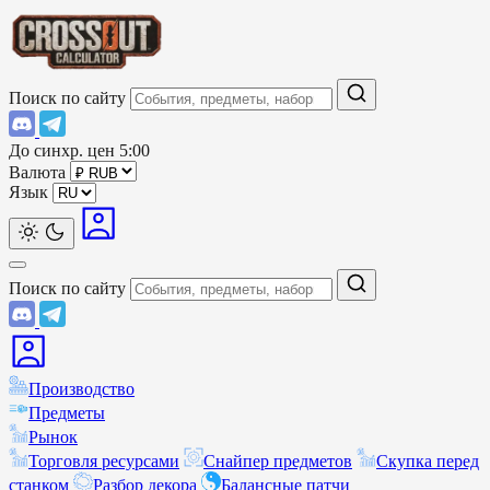
Поиск по сайту
До синхр. цен
5:00
Валюта
Язык
Поиск по сайту
Производство
Предметы
Рынок
Торговля ресурсами
Снайпер предметов
Скупка перед
станком
Разбор декора
Балансные патчи