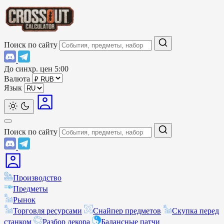
Поиск по сайту
До синхр. цен
5:00
Валюта
Язык
Поиск по сайту
Производство
Предметы
Рынок
Торговля ресурсами
Снайпер предметов
Скупка перед
станком
Разбор декора
Балансные патчи