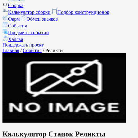
Сборка
Калькулятор сборки
Подбор конструкционок
Фарм
Обмен значков
События
Предметы событий
Халява
Поддержать проект
Главная
/
События
/
Реликты
Калькулятор Станок Реликты