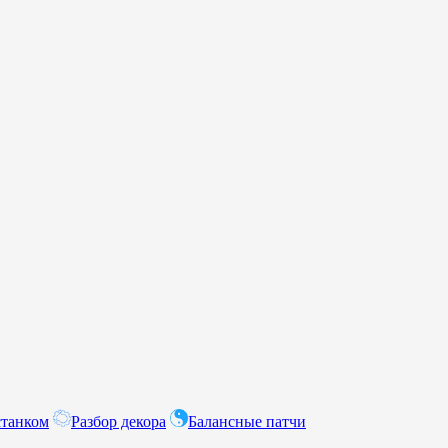
станком
Разбор декора
Балансные патчи