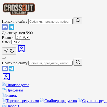
Поиск по сайту
До синхр. цен
5:00
Валюта
Язык
Поиск по сайту
Производство
Предметы
Рынок
Торговля ресурсами
Снайпер предметов
Скупка перед 
Наборы