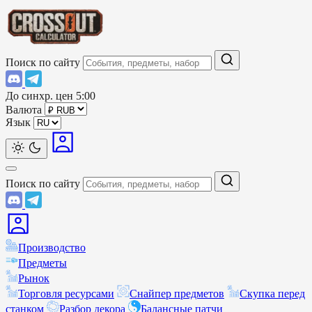
Поиск по сайту
До синхр. цен
5:00
Валюта
Язык
Поиск по сайту
Производство
Предметы
Рынок
Торговля ресурсами
Снайпер предметов
Скупка перед
станком
Разбор декора
Балансные патчи