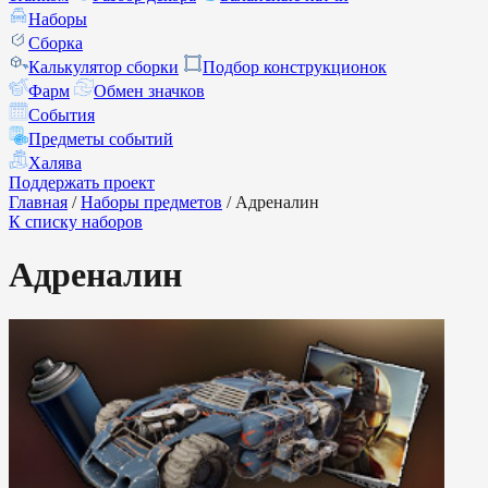
Наборы
Сборка
Калькулятор сборки
Подбор конструкционок
Фарм
Обмен значков
События
Предметы событий
Халява
Поддержать проект
Главная
/
Наборы предметов
/
Адреналин
К списку наборов
Адреналин