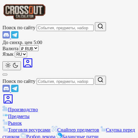
Поиск по сайту
До синхр. цен
5:00
Валюта
Язык
Поиск по сайту
Производство
Предметы
Рынок
Торговля ресурсами
Снайпер предметов
Скупка перед
станком
Разбор декора
Балансные патчи