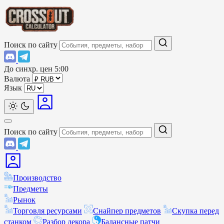
Поиск по сайту
До синхр. цен
5:00
Валюта
Язык
Поиск по сайту
Производство
Предметы
Рынок
Торговля ресурсами
Снайпер предметов
Скупка перед
станком
Разбор декора
Балансные патчи