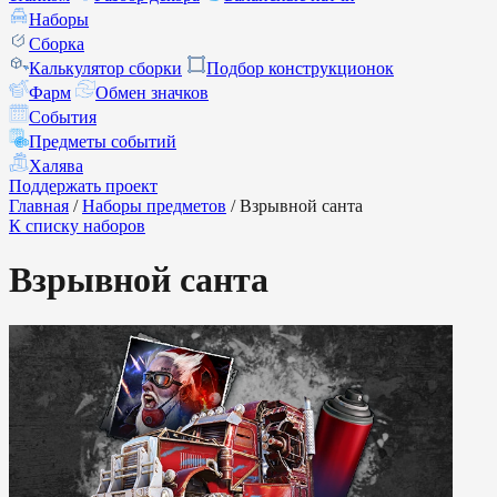
Наборы
Сборка
Калькулятор сборки
Подбор конструкционок
Фарм
Обмен значков
События
Предметы событий
Халява
Поддержать проект
Главная
/
Наборы предметов
/
Взрывной санта
К списку наборов
Взрывной санта