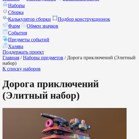
Наборы
Сборка
Калькулятор сборки
Подбор конструкционок
Фарм
Обмен значков
События
Предметы событий
Халява
Поддержать проект
Главная
/
Наборы предметов
/
Дорога приключений (Элитный
набор)
К списку наборов
Дорога приключений
(Элитный набор)