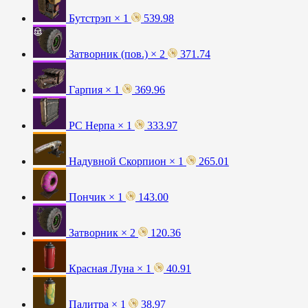
Бутстрэп × 1
539.98
Затворник (пов.) × 2
371.74
Гарпия × 1
369.96
РС Нерпа × 1
333.97
Надувной Скорпион × 1
265.01
Пончик × 1
143.00
Затворник × 2
120.36
Красная Луна × 1
40.91
Палитра × 1
38.97