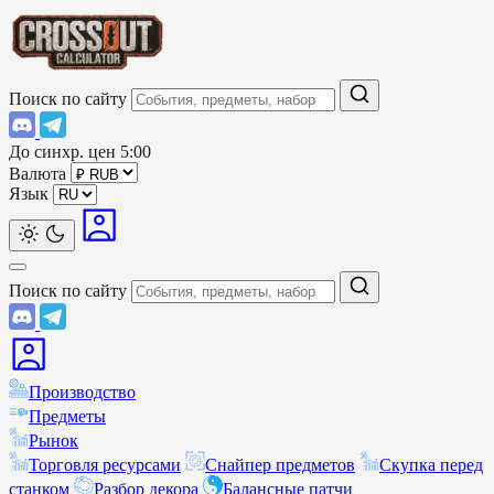
Поиск по сайту
До синхр. цен
5:00
Валюта
Язык
Поиск по сайту
Производство
Предметы
Рынок
Торговля ресурсами
Снайпер предметов
Скупка перед
станком
Разбор декора
Балансные патчи