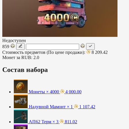
Недоступен
859
Стоимость предметов (По цене продажи):
8 209.42
Монет за RUB:
2.0
Состав набора
Монеты × 4000
4 000.00
Надувной Мамонт × 1
1 107.42
АП62 Терм × 3
811.02