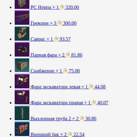
РС Нерпа × 1
320.00
Гремлин × 3
300.00
Саврас × 1
93.57
Парная фара × 2
81.86
Снабжение × 1
75.00
Фара экскаватора левая × 1
44.08
Фара экскаватора правая × 1
40.07
Выхлопная труба 2 × 2
30.80
Внешний бак × 2
22.54