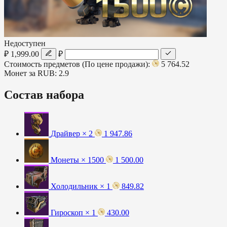
Недоступен
₽ 1,999.00
₽
Стоимость предметов (По цене продажи):
5 764.52
Монет за RUB:
2.9
Состав набора
Драйвер × 2
1 947.86
Монеты × 1500
1 500.00
Холодильник × 1
849.82
Гироскоп × 1
430.00