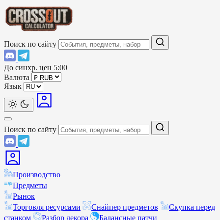
Поиск по сайту
До синхр. цен
5:00
Валюта
Язык
Поиск по сайту
Производство
Предметы
Рынок
Торговля ресурсами
Снайпер предметов
Скупка перед
станком
Разбор декора
Балансные патчи