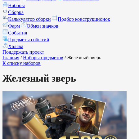
Наборы
Сборка
Калькулятор сборки
Подбор конструкционок
Фарм
Обмен значков
События
Предметы событий
Халява
Поддержать проект
Главная
/
Наборы предметов
/
Железный зверь
К списку наборов
Железный зверь