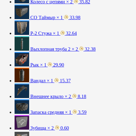
Колесо с цепями × 2
35.82
СО Таймыр × 1
33.98
Р-2 Стужа × 1
32.64
Выхлопная труба 2 × 2
32.38
Рык × 1
29.90
Вандал × 1
15.37
Внешнее крыло × 2
8.18
Запаска средняя × 1
3.59
Зубища × 2
0.60