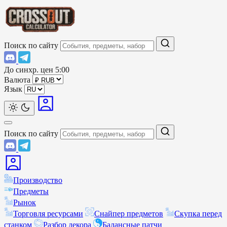
Поиск по сайту
До синхр. цен
5:00
Валюта
Язык
Поиск по сайту
Производство
Предметы
Рынок
Торговля ресурсами
Снайпер предметов
Скупка перед
станком
Разбор декора
Балансные патчи