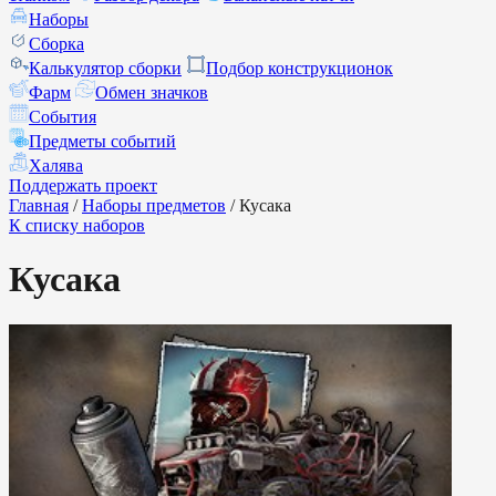
Наборы
Сборка
Калькулятор сборки
Подбор конструкционок
Фарм
Обмен значков
События
Предметы событий
Халява
Поддержать проект
Главная
/
Наборы предметов
/
Кусака
К списку наборов
Кусака