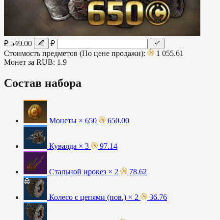
₽ 549.00
₽
Стоимость предметов (По цене продажи):
1 055.61
Монет за RUB:
1.9
Состав набора
Монеты × 650
650.00
Кувалда × 3
97.14
Стальной ирокез × 2
78.62
Колесо с цепями (пов.) × 2
36.76