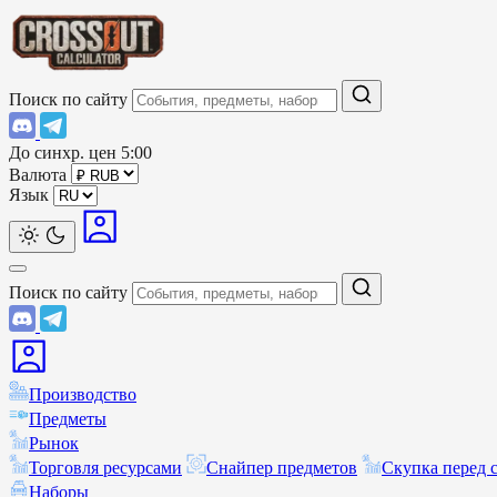
Поиск по сайту
До синхр. цен
5:00
Валюта
Язык
Поиск по сайту
Производство
Предметы
Рынок
Торговля ресурсами
Снайпер предметов
Скупка перед 
Наборы