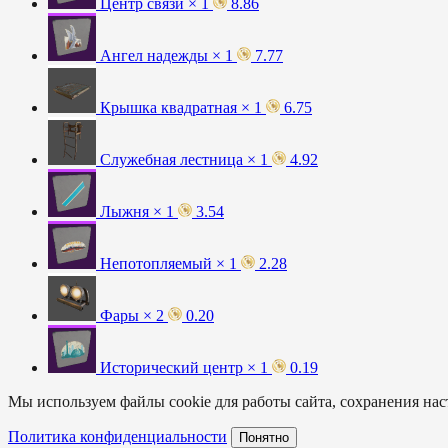
Центр связи × 1
8.86
Ангел надежды × 1
7.77
Крышка квадратная × 1
6.75
Служебная лестница × 1
4.92
Лыжня × 1
3.54
Непотопляемый × 1
2.28
Фары × 2
0.20
Исторический центр × 1
0.19
Мы используем файлы cookie для работы сайта, сохранения наст
Политика конфиденциальности
Понятно