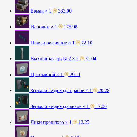
Ермак × 1
333.00
Исполин × 1
175.98
Полярное сияние × 1
72.10
Выхлопная труба 2 × 2
31.04
Прорывной × 1
29.11
Зеркало вездехода правое × 1
20.28
Зеркало вездехода левое × 1
17.00
Лики прошлого × 1
12.25