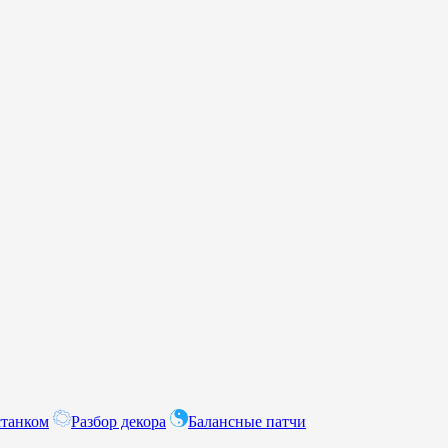
станком
Разбор декора
Балансные патчи