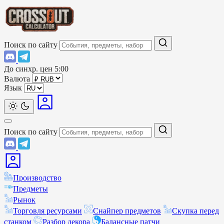
Поиск по сайту
До синхр. цен
5:00
Валюта
Язык
Поиск по сайту
Производство
Предметы
Рынок
Торговля ресурсами
Снайпер предметов
Скупка перед
станком
Разбор декора
Балансные патчи