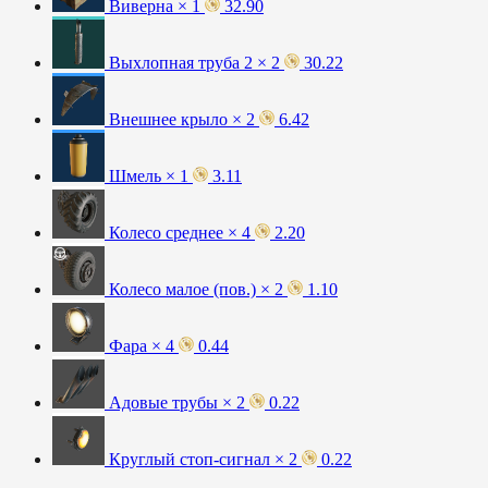
Виверна × 1
32.90
Выхлопная труба 2 × 2
30.22
Внешнее крыло × 2
6.42
Шмель × 1
3.11
Колесо среднее × 4
2.20
Колесо малое (пов.) × 2
1.10
Фара × 4
0.44
Адовые трубы × 2
0.22
Круглый стоп-сигнал × 2
0.22