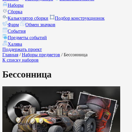
Наборы
Сборка
Калькулятор сборки
Подбор конструкционок
Фарм
Обмен значков
События
Предметы событий
Халява
Поддержать проект
Главная
/
Наборы предметов
/
Бессонница
К списку наборов
Бессонница