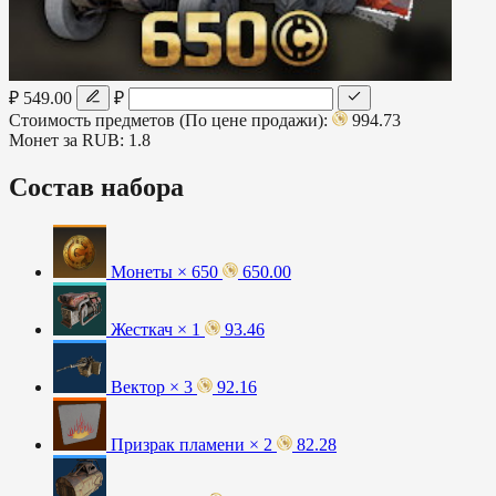
₽ 549.00
₽
Стоимость предметов (По цене продажи):
994.73
Монет за RUB:
1.8
Состав набора
Монеты × 650
650.00
Жесткач × 1
93.46
Вектор × 3
92.16
Призрак пламени × 2
82.28