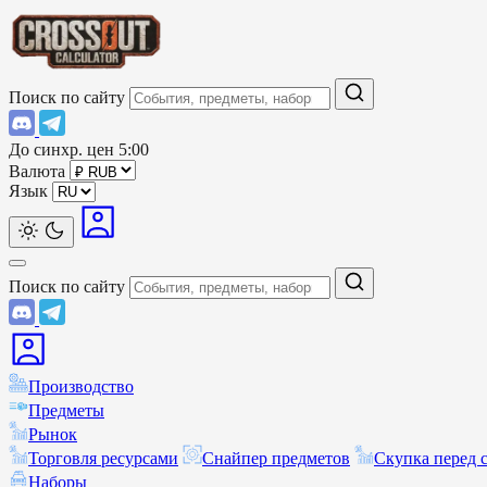
Поиск по сайту
До синхр. цен
5:00
Валюта
Язык
Поиск по сайту
Производство
Предметы
Рынок
Торговля ресурсами
Снайпер предметов
Скупка перед 
Наборы