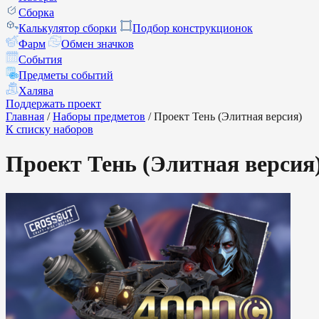
Сборка
Калькулятор сборки
Подбор конструкционок
Фарм
Обмен значков
События
Предметы событий
Халява
Поддержать проект
Главная
/
Наборы предметов
/
Проект Тень (Элитная версия)
К списку наборов
Проект Тень (Элитная версия