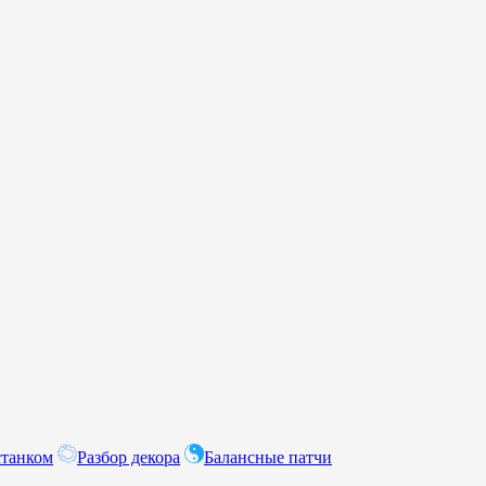
станком
Разбор декора
Балансные патчи