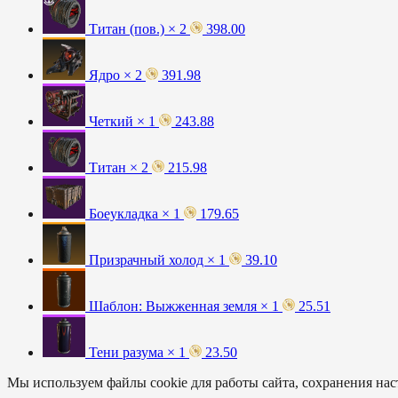
Титан (пов.) × 2
398.00
Ядро × 2
391.98
Четкий × 1
243.88
Титан × 2
215.98
Боеукладка × 1
179.65
Призрачный холод × 1
39.10
Шаблон: Выжженная земля × 1
25.51
Тени разума × 1
23.50
Мы используем файлы cookie для работы сайта, сохранения наст