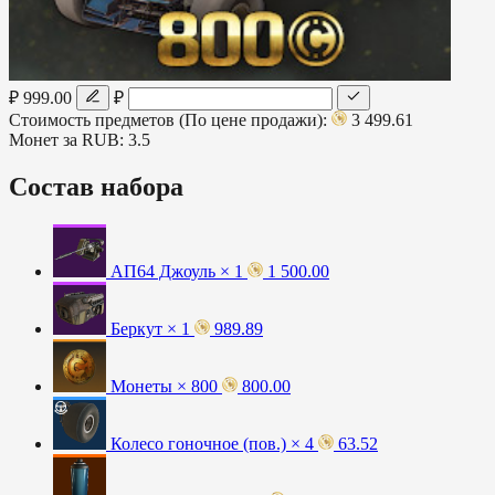
₽ 999.00
₽
Стоимость предметов (По цене продажи):
3 499.61
Монет за RUB:
3.5
Состав набора
АП64 Джоуль × 1
1 500.00
Беркут × 1
989.89
Монеты × 800
800.00
Колесо гоночное (пов.) × 4
63.52