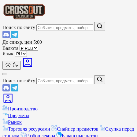
Поиск по сайту
До синхр. цен
5:00
Валюта
Язык
Поиск по сайту
Производство
Предметы
Рынок
Торговля ресурсами
Снайпер предметов
Скупка перед
станком
Разбор декора
Балансные патчи