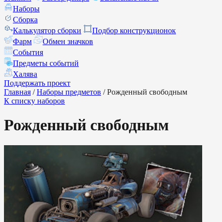
Наборы
Сборка
Калькулятор сборки
Подбор конструкционок
Фарм
Обмен значков
События
Предметы событий
Халява
Поддержать проект
Главная
/
Наборы предметов
/
Рожденный свободным
К списку наборов
Рожденный свободным