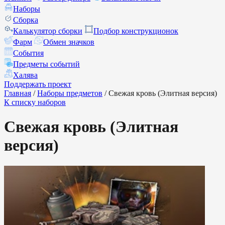
Наборы
Сборка
Калькулятор сборки
Подбор конструкционок
Фарм
Обмен значков
События
Предметы событий
Халява
Поддержать проект
Главная
/
Наборы предметов
/
Свежая кровь (Элитная версия)
К списку наборов
Свежая кровь (Элитная
версия)