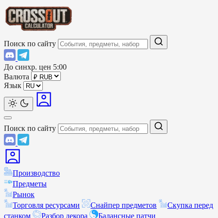
Поиск по сайту
До синхр. цен
5:00
Валюта
Язык
Поиск по сайту
Производство
Предметы
Рынок
Торговля ресурсами
Снайпер предметов
Скупка перед
станком
Разбор декора
Балансные патчи