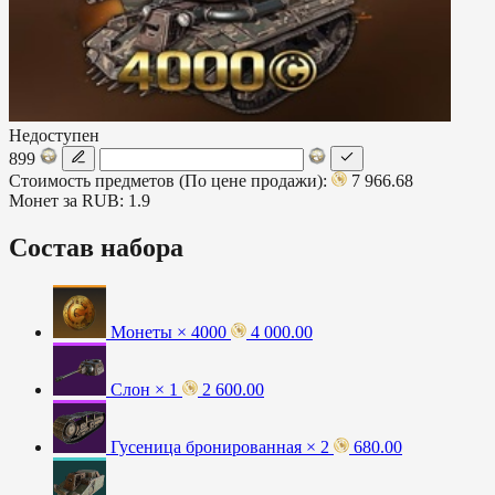
Недоступен
899
Стоимость предметов (По цене продажи):
7 966.68
Монет за RUB:
1.9
Состав набора
Монеты × 4000
4 000.00
Слон × 1
2 600.00
Гусеница бронированная × 2
680.00