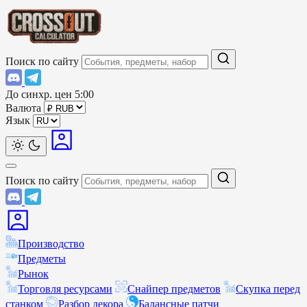
Поиск по сайту
До синхр. цен
5:00
Валюта
Язык
Поиск по сайту
Производство
Предметы
Рынок
Торговля ресурсами
Снайпер предметов
Скупка перед
станком
Разбор декора
Балансные патчи