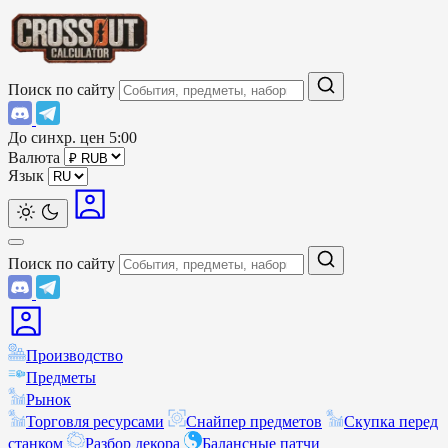
Поиск по сайту
До синхр. цен
5:00
Валюта
Язык
Поиск по сайту
Производство
Предметы
Рынок
Торговля ресурсами
Снайпер предметов
Скупка перед
станком
Разбор декора
Балансные патчи