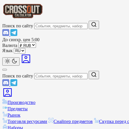
Поиск по сайту
До синхр. цен
5:00
Валюта
Язык
Поиск по сайту
Производство
Предметы
Рынок
Торговля ресурсами
Снайпер предметов
Скупка перед 
Наборы