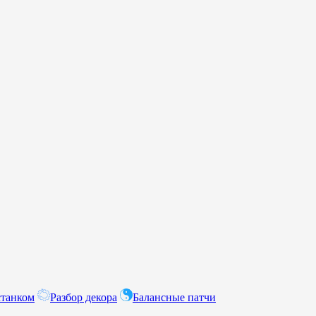
станком
Разбор декора
Балансные патчи