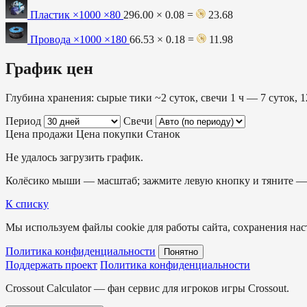
Пластик ×1000
×80
296.00 × 0.08 =
23.68
Провода ×1000
×180
66.53 × 0.18 =
11.98
График цен
Глубина хранения: сырые тики ~2 суток, свечи 1 ч — 7 суток, 1
Период
Свечи
Цена продажи
Цена покупки
Станок
Не удалось загрузить график.
Колёсико мыши — масштаб; зажмите левую кнопку и тяните — 
К списку
Мы используем файлы cookie для работы сайта, сохранения наст
Политика конфиденциальности
Понятно
Поддержать проект
Политика конфиденциальности
Crossout Calculator — фан сервис для игроков игры Crossout.