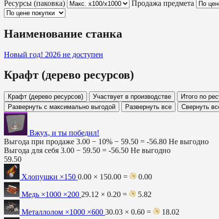
Ресурсы (паковка)
Продажа предмета
Наименование станка
Новый год! 2026
не доступен
Крафт (дерево ресурсов)
Крафт (дерево ресурсов)
Участвует в производстве
Итого по ре
Развернуть с максимально выгодой
Развернуть все
Свернуть вс
Вжух, и ты победил!
Выгода при продаже
3.00 − 10% −
59.50
=
-56.80
Не выгодно
Выгода для себя
3.00 −
59.50
=
-56.50
Не выгодно
59.50
Хлопушки
×150
0.00 × 150.00 =
0.00
Медь ×1000
×200
29.12 × 0.20 =
5.82
Металлолом ×1000
×600
30.03 × 0.60 =
18.02