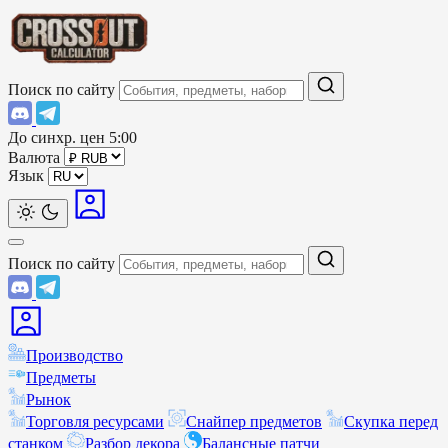
Поиск по сайту
До синхр. цен
5:00
Валюта
Язык
Поиск по сайту
Производство
Предметы
Рынок
Торговля ресурсами
Снайпер предметов
Скупка перед
станком
Разбор декора
Балансные патчи