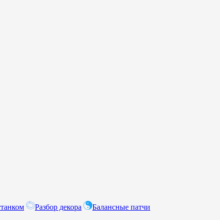
станком
Разбор декора
Балансные патчи