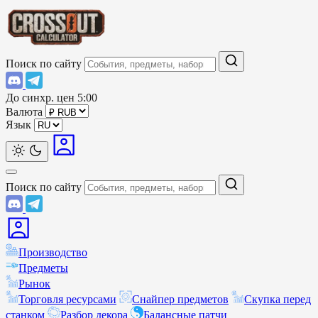
Поиск по сайту
До синхр. цен
5:00
Валюта
Язык
Поиск по сайту
Производство
Предметы
Рынок
Торговля ресурсами
Снайпер предметов
Скупка перед
станком
Разбор декора
Балансные патчи