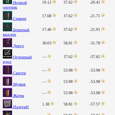
19.12
37.62
-20.41
Ночной
охотник
17.68
37.62
-21.71
Сияние
17.46
37.62
-21.91
Бешеный
выхлоп
30.03
58.81
-31.78
Диего
—
37.62
-37.62
Огненный
идол
—
53.98
-53.98
Свитер
—
53.98
-53.98
Мумия
—
53.98
-53.98
Жатва
1.38
58.81
-57.57
Налетай!