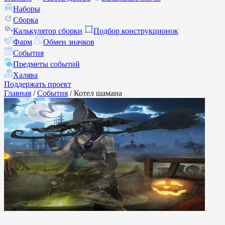
Наборы
Сборка
Калькулятор сборки
Подбор конструкционок
Фарм
Обмен значков
События
Предметы событий
Халява
Поддержать проект
Главная
/
События
/
Котел шамана