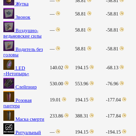
—
58.81
-58.81
Жутка
—
58.81
-58.81
Звонок
—
58.81
-58.81
Воздушно-
ведьмовские силы
—
58.81
-58.81
Водитель без
головы
140.02
194.15
-68.13
LED
«Нетопырь»
530.00
553.96
-76.96
Слейпнир
19.01
194.15
-177.04
Розовая
пантера
233.86
388.31
-177.84
Маска смерти
—
194.15
-194.15
Ритуальный