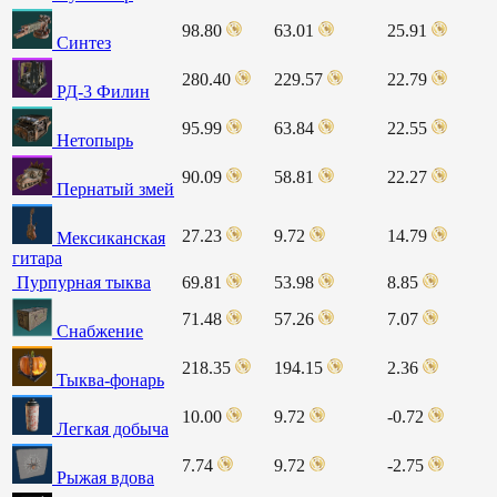
98.80
63.01
25.91
Синтез
280.40
229.57
22.79
РД-3 Филин
95.99
63.84
22.55
Нетопырь
90.09
58.81
22.27
Пернатый змей
27.23
9.72
14.79
Мексиканская
гитара
Пурпурная тыква
69.81
53.98
8.85
71.48
57.26
7.07
Снабжение
218.35
194.15
2.36
Тыква-фонарь
10.00
9.72
-0.72
Легкая добыча
7.74
9.72
-2.75
Рыжая вдова