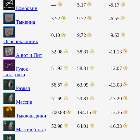
—
5.17
-5.17
Бомбовин
3.52
9.72
-6.55
Тыквина
0.10
9.72
-9.63
Огнепоклонник
52.98
58.81
-11.13
А вот и Пит
51.93
58.81
-12.07
Гудок
катафалка
56.57
63.99
-13.08
Развал
51.69
59.81
-13.29
Массив
200.88
194.15
-13.36
Тыквошарики
52.98
64.01
-16.33
Массив (пов.)