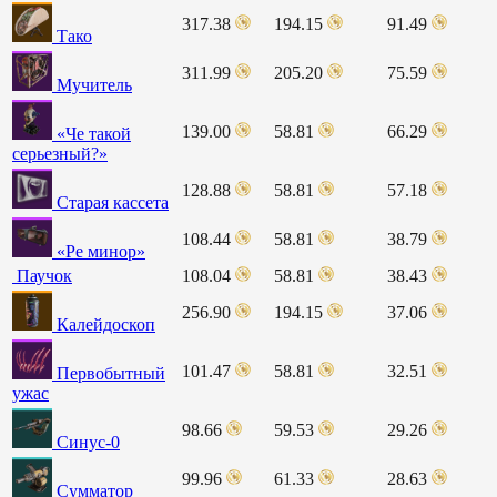
317.38
194.15
91.49
Тако
311.99
205.20
75.59
Мучитель
139.00
58.81
66.29
«Че такой
серьезный?»
128.88
58.81
57.18
Старая кассета
108.44
58.81
38.79
«Ре минор»
Паучок
108.04
58.81
38.43
256.90
194.15
37.06
Калейдоскоп
101.47
58.81
32.51
Первобытный
ужас
98.66
59.53
29.26
Синус-0
99.96
61.33
28.63
Сумматор