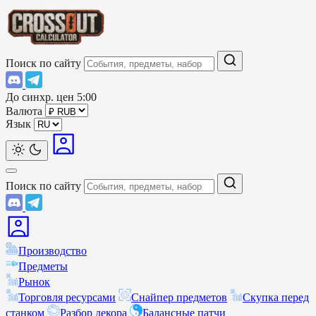
Поиск по сайту
До синхр. цен
5:00
Валюта
Язык
Поиск по сайту
Производство
Предметы
Рынок
Торговля ресурсами
Снайпер предметов
Скупка перед
станком
Разбор декора
Балансные патчи