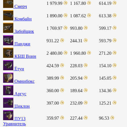
1 979.99
1 167.80
614.19
Смерч
1 890.00
1 087.62
613.38
Комбайн
1 769.97
993.80
599.17
Забойщик
931.22
244.31
593.79
Панджи
2 480.00
1 960.80
271.20
КБШ Воин
424.59
228.03
154.10
Ётун
389.99
205.94
145.05
Омнибокс
360.00
189.64
134.36
Аргус
397.00
232.09
125.21
Циклон
359.97
227.44
96.53
ПУ13
Уравнитель