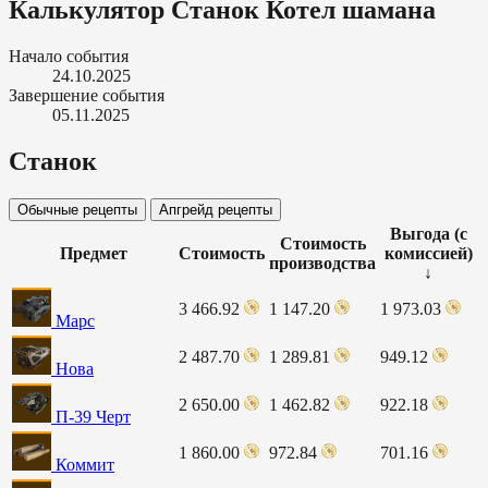
Калькулятор Станок Котел шамана
Начало события
24.10.2025
Завершение события
05.11.2025
Станок
Обычные рецепты
Апгрейд рецепты
Выгода (с
Стоимость
Предмет
Стоимость
комиссией)
производства
↓
3 466.92
1 147.20
1 973.03
Марс
2 487.70
1 289.81
949.12
Нова
2 650.00
1 462.82
922.18
П-39 Черт
1 860.00
972.84
701.16
Коммит