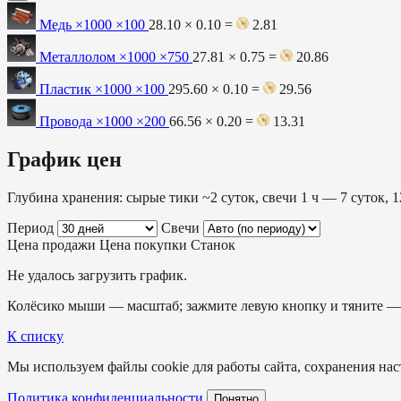
Медь ×1000
×100
28.10 × 0.10 =
2.81
Металлолом ×1000
×750
27.81 × 0.75 =
20.86
Пластик ×1000
×100
295.60 × 0.10 =
29.56
Провода ×1000
×200
66.56 × 0.20 =
13.31
График цен
Глубина хранения: сырые тики ~2 суток, свечи 1 ч — 7 суток, 1
Период
Свечи
Цена продажи
Цена покупки
Станок
Не удалось загрузить график.
Колёсико мыши — масштаб; зажмите левую кнопку и тяните — 
К списку
Мы используем файлы cookie для работы сайта, сохранения наст
Политика конфиденциальности
Понятно