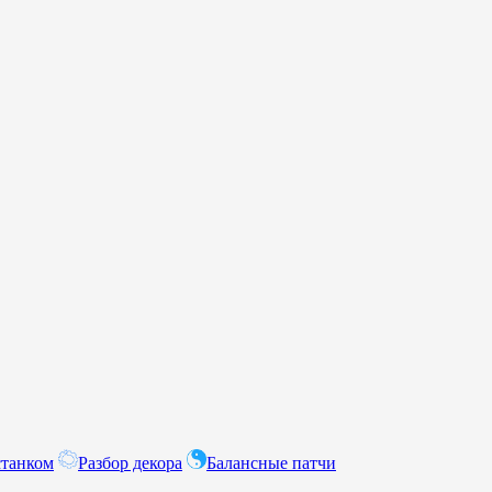
станком
Разбор декора
Балансные патчи