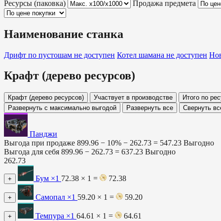
Ресурсы (паковка)
Продажа предмета
Наименование станка
Дрифт по пустошам
не доступен
Котел шамана
не доступен
Нов
Крафт (дерево ресурсов)
Крафт (дерево ресурсов)
Участвует в производстве
Итого по ре
Развернуть с максимально выгодой
Развернуть все
Свернуть вс
Панджи
Выгода при продаже
899.96 − 10% −
262.73
=
547.23
Выгодно
Выгода для себя
899.96 −
262.73
=
637.23
Выгодно
262.73
Бум
×1
72.38 × 1 =
72.38
+
Самопал
×1
59.20 × 1 =
59.20
+
Темпура
×1
64.61 × 1 =
64.61
+