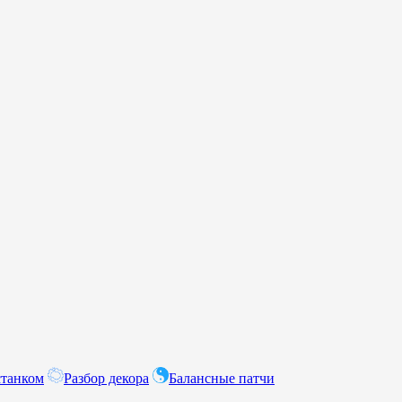
станком
Разбор декора
Балансные патчи