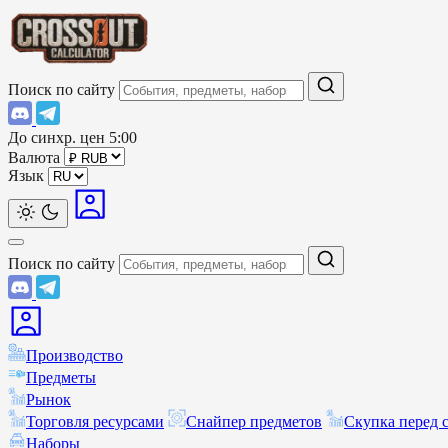
Поиск по сайту
До синхр. цен
5:00
Валюта
Язык
Поиск по сайту
Производство
Предметы
Рынок
Торговля ресурсами
Снайпер предметов
Скупка перед 
Наборы