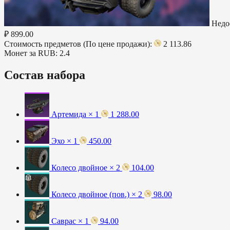
Недо
₽ 899.00
Стоимость предметов (По цене продажи):
2 113.86
Монет за RUB:
2.4
Состав набора
Артемида × 1
1 288.00
Эхо × 1
450.00
Колесо двойное × 2
104.00
Колесо двойное (пов.) × 2
98.00
Саврас × 1
94.00