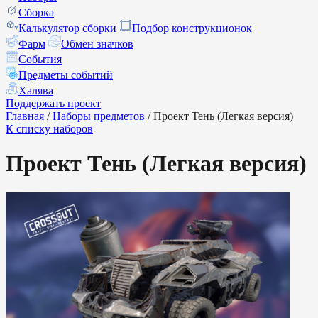
Сборка
Калькулятор сборки
Подбор конструкционок
Фарм
Обмен значков
События
Предметы событий
Халява
Поддержать проект
Главная
/
Наборы предметов
/
Проект Тень (Легкая версия)
К списку наборов
Проект Тень (Легкая версия)